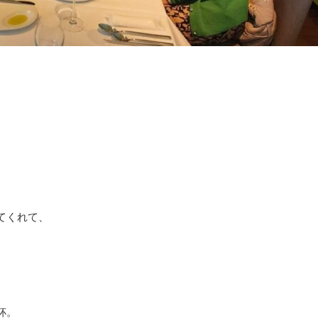
。
てくれて、
杯。