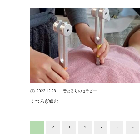
2022.12.28
音と香りのセラピー
くつろぎ緩む
1
2
3
4
5
6
»