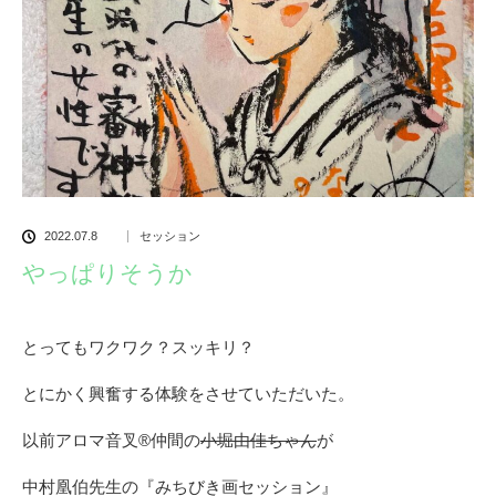
2022.07.8
セッション
やっぱりそうか
とってもワクワク？スッキリ？
とにかく興奮する体験をさせていただいた。
以前アロマ音叉®️仲間の
小堀由佳ちゃん
が
中村凰伯先生の『みちびき画セッション』