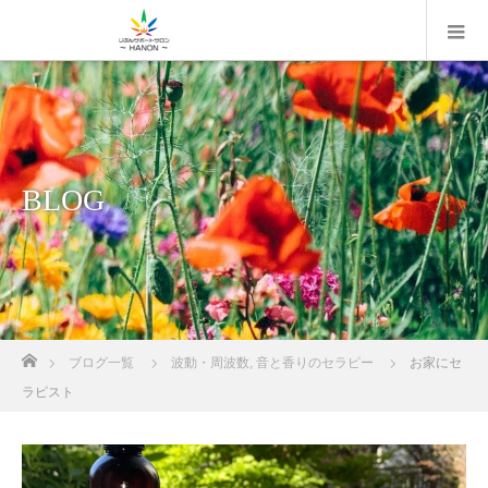
BLOG
ホーム
ブログ一覧
波動・周波数
,
音と香りのセラピー
お家にセ
ラピスト