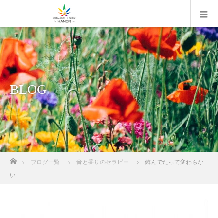
BLOG
ホーム
ブログ一覧
音と香りのセラピー
僻んでたって変わらな
い